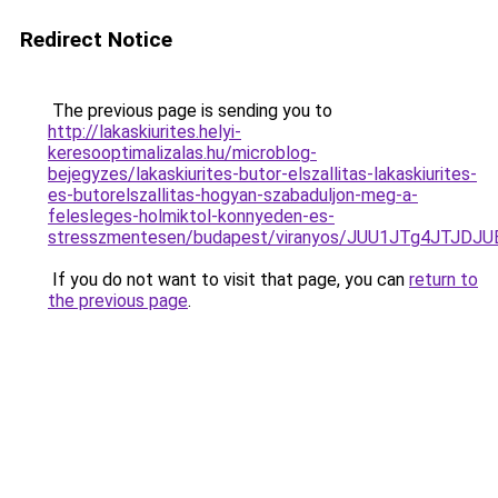
Redirect Notice
The previous page is sending you to
http://lakaskiurites.helyi-
keresooptimalizalas.hu/microblog-
bejegyzes/lakaskiurites-butor-elszallitas-lakaskiurites-
es-butorelszallitas-hogyan-szabaduljon-meg-a-
felesleges-holmiktol-konnyeden-es-
stresszmentesen/budapest/viranyos/JUU1JTg4JTJ
If you do not want to visit that page, you can
return to
the previous page
.