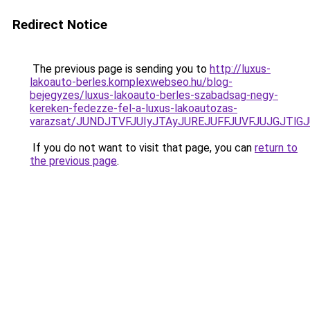
Redirect Notice
The previous page is sending you to
http://luxus-
lakoauto-berles.komplexwebseo.hu/blog-
bejegyzes/luxus-lakoauto-berles-szabadsag-negy-
kereken-fedezze-fel-a-luxus-lakoautozas-
varazsat/JUNDJTVFJUIyJTAyJUREJUFFJUVFJUJGJTlGJU
If you do not want to visit that page, you can
return to
the previous page
.